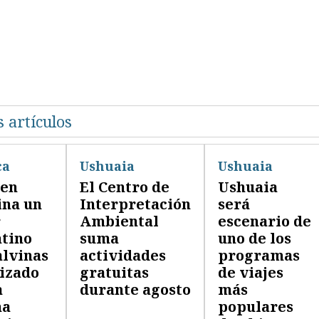
 artículos
ca
Ushuaia
Ushuaia
ien
El Centro de
Ushuaia
ina un
Interpretación
será
r
Ambiental
escenario de
tino
suma
uno de los
lvinas
actividades
programas
izado
gratuitas
de viajes
a
durante agosto
más
na
populares