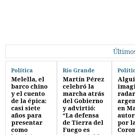
Últimos
Política
Río Grande
Políti
Melella, el
Martín Pérez
Algu
barco chino
celebró la
imag
y el cuento
marcha atrás
rada
de la épica:
del Gobierno
argen
casi siete
y advirtió:
en Ma
años para
“La defensa
autor
presentar
de Tierra del
por l
como
Fuego es
Coro