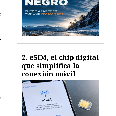
s
s
eSIM, el chip digital
que simplifica la
conexión móvil
o