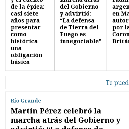
de la épica:
del Gobierno
argen
casi siete
y advirtió:
en Ma
años para
“La defensa
autor
presentar
de Tierra del
por l
como
Fuego es
Coro
histórica
innegociable”
Britá
una
obligación
básica
Te pued
Río Grande
Martín Pérez celebró la
marcha atrás del Gobierno y
advirtió: “La defensa de