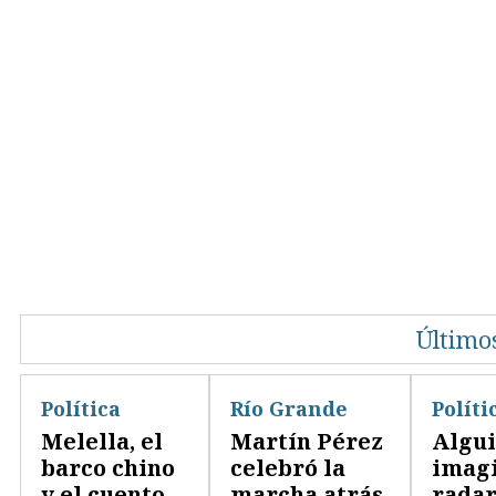
Últimos
Política
Río Grande
Políti
Melella, el
Martín Pérez
Algu
barco chino
celebró la
imag
y el cuento
marcha atrás
rada