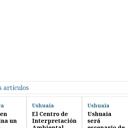
 artículos
ca
Ushuaia
Ushuaia
ien
El Centro de
Ushuaia
ina un
Interpretación
será
r
Ambiental
escenario de