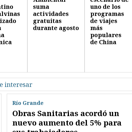
tino
suma
uno de los
lvinas
actividades
programas
izado
gratuitas
de viajes
a
durante agosto
más
na
populares
nica
de China
e interesar
Río Grande
Obras Sanitarias acordó un
nuevo aumento del 5% para
sus trabajadores